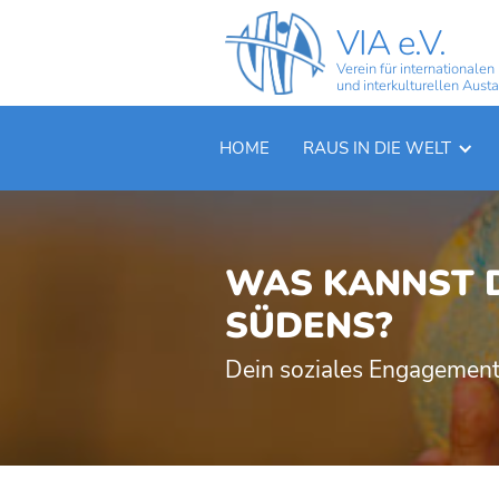
VIA e.V.
Verein für internationalen
und interkulturellen Aust
HOME
RAUS IN DIE WELT
WAS KANNST D
SÜDENS?
Dein soziales Engagement 