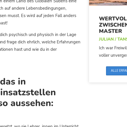
 in einem Land des Globalen Südens eine
ich auf andere Lebensbedingungen,
en musst. Es wird auf jeden Fall anders
WERTVOL
hast!
ZWISCHE
MASTER
 dich psychisch und physisch in der Lage
JULIAN / TA
 und frage dich ehrlich, welche Erfahrungen
Ich war Freiwil
tionen hast und wie du in der
voller unverges
ALLE ERF
das in
insatzstellen
so aussehen:
gesetzt, wo sie Lehrer_innen im Unterricht