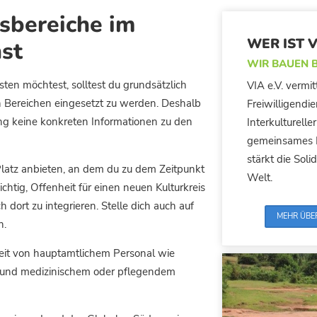
sbereiche im
WER IST V
nst
WIR BAUEN 
sten möchtest, solltest du grundsätzlich
VIA e.V. vermi
en Bereichen eingesetzt zu werden. Deshalb
Freiwilligendi
ung keine konkreten Informationen zu den
Interkulturell
gemeinsames L
stärkt die Solid
Platz anbieten, an dem du zu dem Zeitpunkt
Welt.
chtig, Offenheit für einen neuen Kulturkreis
h dort zu integrieren. Stelle dich auch auf
MEHR ÜBE
n.
rbeit von hauptamtlichem Personal wie
 und medizinischem oder pflegendem