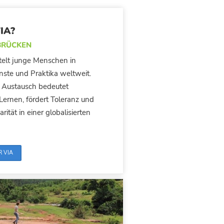
IA?
BRÜCKEN
ttelt junge Menschen in
enste und Praktika weltweit.
er Austausch bedeutet
ernen, fördert Toleranz und
arität in einer globalisierten
R VIA