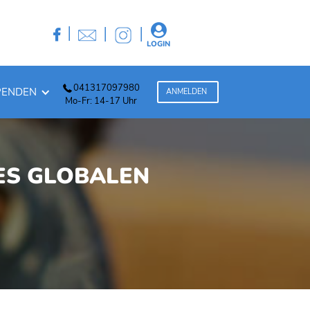
|
|
|


LOGIN
041317097980
PENDEN
ANMELDEN
Mo-Fr: 14-17 Uhr
ES GLOBALEN