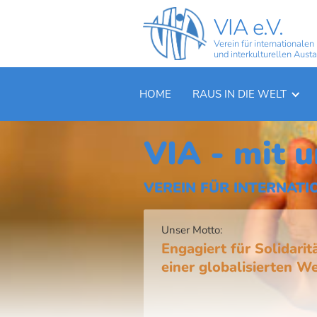
VIA e.V.
Verein für internationalen
und interkulturellen Aust
HOME
RAUS IN DIE WELT
VIA - mit u
VEREIN FÜR INTERNATI
Unser Motto:
Engagiert für Solidarit
einer globalisierten We