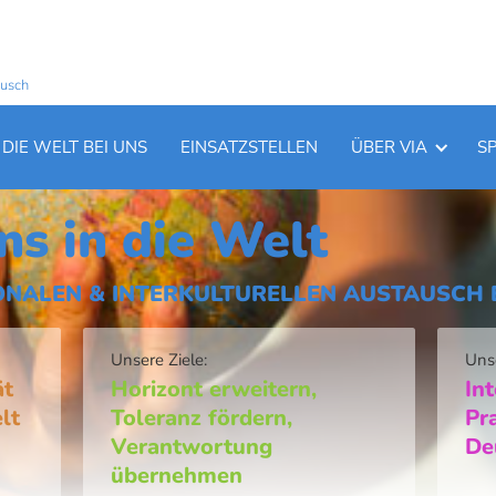
ausch
DIE WELT BEI UNS
EINSATZSTELLEN
ÜBER VIA
S
ns in die Welt
ONALEN & INTERKULTURELLEN AUSTAUSCH E
Unsere Ziele:
Uns
ät
Horizont erweitern,
Int
lt
Toleranz fördern,
Pr
Verantwortung
De
übernehmen