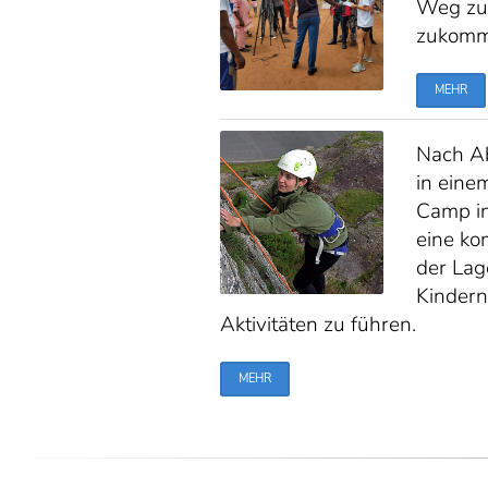
Weg zu 
zukomm
MEHR
Nach Ab
in eine
Camp in
eine kom
der Lag
Kindern
Aktivitäten zu führen.
MEHR