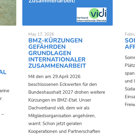
May 17, 2026
Febru
BMZ-KÜRZUNGEN
SO
GEFÄHRDEN
AF
GRUNDLAGEN
Somm
INTERNATIONALER
ZUSAMMENARBEIT
Plätz
AL
span
Mit den am 29.April 2026
und 
beschlossenen Eckwerten für den
Süda
arine
Bundeshaushalt 2027 drohen weitere
Eins
r:
Kürzungen im BMZ-Etat. Unser
Freiw
Dachverband vidi, dem wir als
 –
Mitgliedsorganisation angehören,
warnt: Schon jetzt geraten
Kooperationen und Partnerschaften