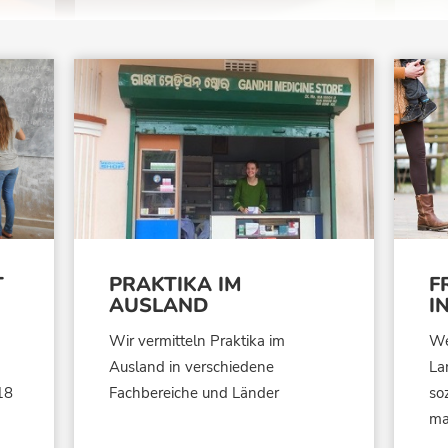
T
PRAKTIKA IM
F
AUSLAND
I
Wir vermitteln Praktika im
We
Ausland in verschiedene
La
18
Fachbereiche und Länder
so
ma