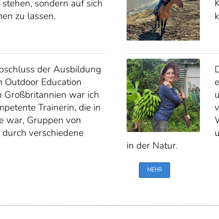
stehen, sondern auf sich
K
en zu lassen.
schluss der Ausbildung
D
m Outdoor Education
e
 Großbritannien war ich
u
petente Trainerin, die in
v
e war, Gruppen von
 durch verschiedene
in der Natur.
MEHR