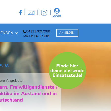
|
|
|


LOGIN
041317097980
PENDEN
ANMELDEN
Mo-Fr: 14-17 Uhr
. V.
Finde hier
deine passende
Einsatzstelle!
ere Angebote:
ern. Freiwilligendienste /
aktika im Ausland und in
utschland