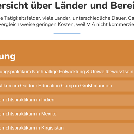
rsicht über Länder und Bere
e Tätigkeitsfelder, viele Länder, unterschiedliche Dauer, G
vergleichsweise geringen Kosten, weil VIA nicht kommerziell
dung
dungspraktikum Nachhaltige Entwicklung & Umweltbewusstsein 
ktikum im Outdoor Education Camp in Großbritannien
rrichtspraktikum in Indien
errichtspraktikum in Mexiko
rrichtspraktikum in Kirgisistan