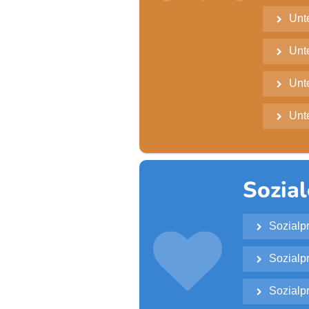
Unt

Unt

Unt

Unte

Sozial
Sozialpr


Sozialp

Sozialp
