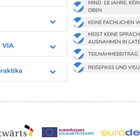

MIND. 18 JAHRE, K
OBEN


KEINE FACHLICHEN 

MEIST KEINE SPRACH
AUSNAHMEN IN LATE
 VIA


TEILNAHMEBEITRAG

REISEPASS UND VIS
raktika
