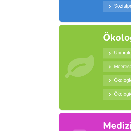
Sozialp

Ökolo
Uniprak


Meeresö

Ökologi

Ökologi

Mediz