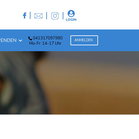

|
|
|

LOGIN
041317097980
PENDEN
ANMELDEN
Mo-Fr: 14-17 Uhr