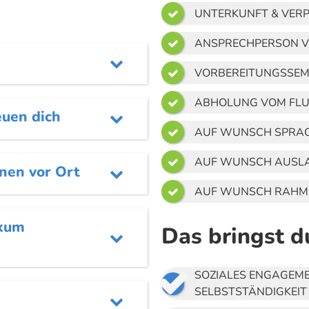
UNTERKUNFT & VER

ANSPRECHPERSON V


VORBEREITUNGSSEMI

ABHOLUNG VOM FL

euen dich

AUF WUNSCH SPRAC

AUF WUNSCH AUSL

nen vor Ort

AUF WUNSCH RAH

ikum
Das bringst d


SOZIALES ENGAGEME
SELBSTSTÄNDIGKEIT
