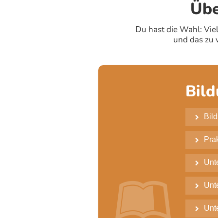
Übe
Du hast die Wahl: Viel
und das zu 
Bil
Bil

Pra

Unte


Unt

Unte
