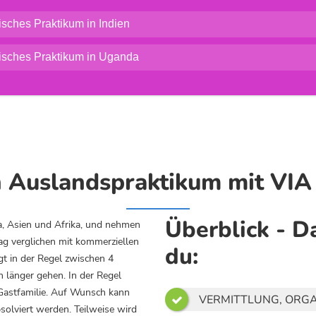
isches Praktikum in Indien
isches Praktikum in Uganda
 Auslandspraktikum mit VIA 
Überblick - 
ka, Asien und Afrika, und nehmen
rag verglichen mit kommerziellen
du:
gt in der Regel zwischen 4
länger gehen. In der Regel
r Gastfamilie. Auf Wunsch kann
VERMITTLUNG, ORGA

solviert werden. Teilweise wird