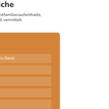
iche
astfamilienaufenthalte,
 vermittelt.
in Benin