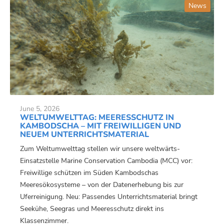
News
June 5, 2026
WELTUMWELTTAG: MEERESSCHUTZ IN
KAMBODSCHA – MIT FREIWILLIGEN UND
NEUEM UNTERRICHTSMATERIAL
Zum Weltumwelttag stellen wir unsere weltwärts-
Einsatzstelle Marine Conservation Cambodia (MCC) vor:
Freiwillige schützen im Süden Kambodschas
Meeresökosysteme – von der Datenerhebung bis zur
Uferreinigung. Neu: Passendes Unterrichtsmaterial bringt
Seekühe, Seegras und Meeresschutz direkt ins
Klassenzimmer.