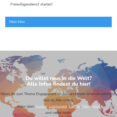
Freiwilligendienst starten!
Mehr Infos
Du willst raus in die Welt?
Alle Infos findest du hier!
Wenn du zum Thema Engagement im Ausland mehr erfahren möchtest,
bist du hier richtig.
Alles über:
Kosten
,
Leistungen
,
Länder
,
Tätigkeiten
und vieles mehr.