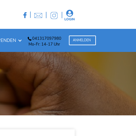
|
|
|


LOGIN
041317097980
PENDEN
ANMELDEN
Mo-Fr: 14-17 Uhr