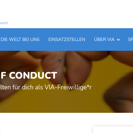
ausch
DIE WELT BEI UNS
EINSATZSTELLEN
ÜBER VIA
S
OF CONDUCT
ten für dich als VIA-Freiwillige*r
t