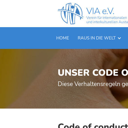
VIA e.V.
Verein für internationalen
und interkulturellen Aust
HOME
RAUS IN DIE WELT
UNSER CODE 
Diese Verhaltensregeln gel
Code of conduc