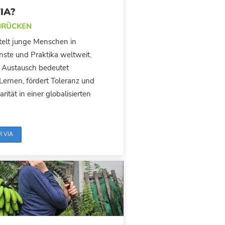
IA?
BRÜCKEN
ttelt junge Menschen in
enste und Praktika weltweit.
er Austausch bedeutet
ernen, fördert Toleranz und
arität in einer globalisierten
R VIA