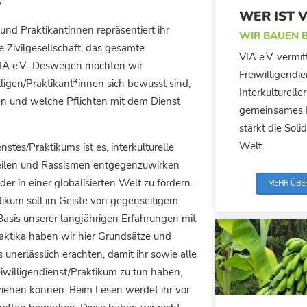
WER IST V
 und Praktikantinnen repräsentiert ihr
WIR BAUEN 
 Zivilgesellschaft, das gesamte
VIA e.V. vermi
IA e.V.. Deswegen möchten wir
Freiwilligendi
illigen/Praktikant*innen sich bewusst sind,
Interkulturell
n und welche Pflichten mit dem Dienst
gemeinsames L
stärkt die Solid
Welt.
nstes/Praktikums ist es, interkulturelle
rteilen und Rassismen entgegenzuwirken
er in einer globalisierten Welt zu fördern.
MEHR ÜBE
ktikum soll im Geiste von gegenseitigem
Basis unserer langjährigen Erfahrungen mit
aktika haben wir hier Grundsätze und
 unerlässlich erachten, damit ihr sowie alle
iwilligendienst/Praktikum zu tun haben,
iehen können. Beim Lesen werdet ihr vor