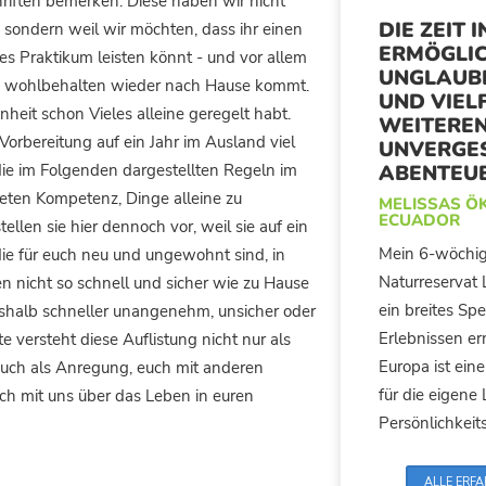
riften bemerken. Diese haben wir nicht
DIE ZEIT 
 sondern weil wir möchten, dass ihr einen
ERMÖGLIC
hes Praktikum leisten könnt - und vor allem
UNGLAUB
nd wohlbehalten wieder nach Hause kommt.
UND VIEL
nheit schon Vieles alleine geregelt habt.
WEITERE
Vorbereitung auf ein Jahr im Ausland viel
UNVERGE
die im Folgenden dargestellten Regeln im
ABENTEUE
eten Kompetenz, Dinge alleine zu
MELISSAS Ö
ECUADOR
llen sie hier dennoch vor, weil sie auf ein
Mein 6-wöchig
die für euch neu und ungewohnt sind, in
Naturreservat 
n nicht so schnell und sicher wie zu Hause
ein breites Sp
eshalb schneller unangenehm, unsicher oder
Erlebnissen er
e versteht diese Auflistung nicht nur als
Europa ist ein
auch als Anregung, euch mit anderen
für die eigene
uch mit uns über das Leben in euren
Persönlichkeit
ALLE ERF