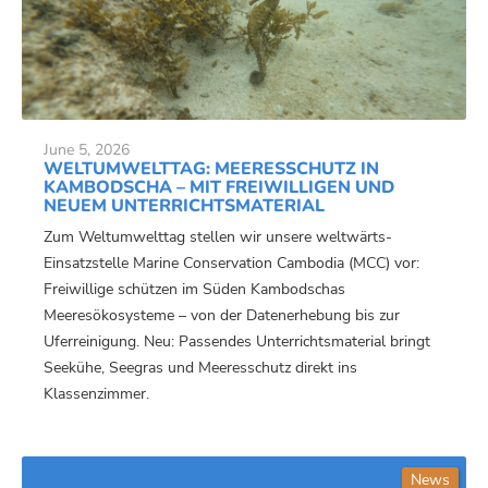
June 5, 2026
WELTUMWELTTAG: MEERESSCHUTZ IN
KAMBODSCHA – MIT FREIWILLIGEN UND
NEUEM UNTERRICHTSMATERIAL
Zum Weltumwelttag stellen wir unsere weltwärts-
Einsatzstelle Marine Conservation Cambodia (MCC) vor:
Freiwillige schützen im Süden Kambodschas
Meeresökosysteme – von der Datenerhebung bis zur
Uferreinigung. Neu: Passendes Unterrichtsmaterial bringt
Seekühe, Seegras und Meeresschutz direkt ins
Klassenzimmer.
News