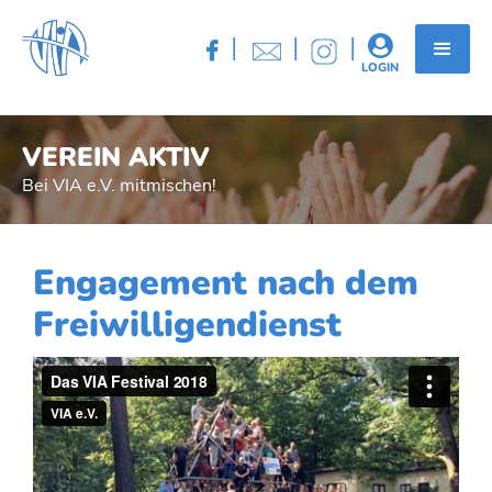
|
|
|


LOGIN
VEREIN AKTIV
Bei VIA e.V. mitmischen!
Engagement nach dem
Freiwilligendienst