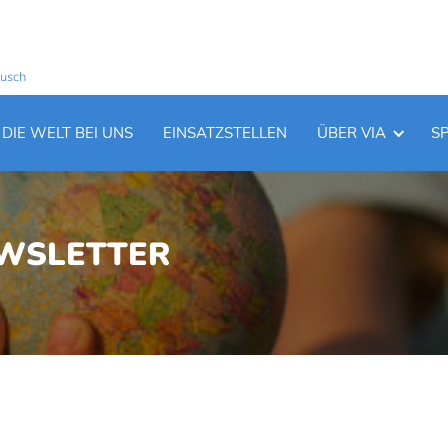
ausch
DIE WELT BEI UNS
EINSATZSTELLEN
ÜBER VIA
S
EWSLETTER