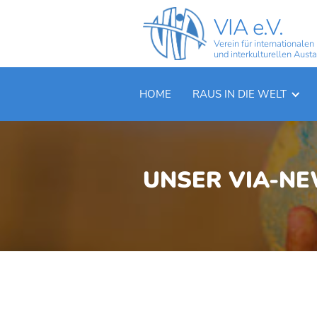
VIA e.V.
Verein für internationalen
und interkulturellen Aust
HOME
RAUS IN DIE WELT
UNSER VIA-N