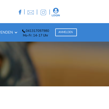
|
|
|


LOGIN
041317097980
PENDEN
ANMELDEN
Mo-Fr: 14-17 Uhr