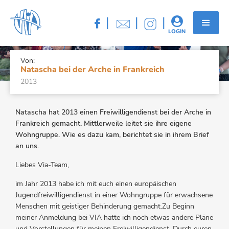
NATASCHA BEI DER ARCHE IN
|
|
|


FRANKREICH
LOGIN
Von:
Natascha bei der Arche in Frankreich
2013
Natascha hat 2013 einen Freiwilligendienst bei der Arche in
Frankreich gemacht. Mittlerweile leitet sie ihre eigene
Wohngruppe. Wie es dazu kam, berichtet sie in ihrem Brief
an uns.
Liebes Via-Team,
im Jahr 2013 habe ich mit euch einen europäischen
Jugendfreiwilligendienst in einer Wohngruppe für erwachsene
Menschen mit geistiger Behinderung gemacht.Zu Beginn
meiner Anmeldung bei VIA hatte ich noch etwas andere Pläne
und Vorstellungen für meinen Freiwilligendienst. Durch euren