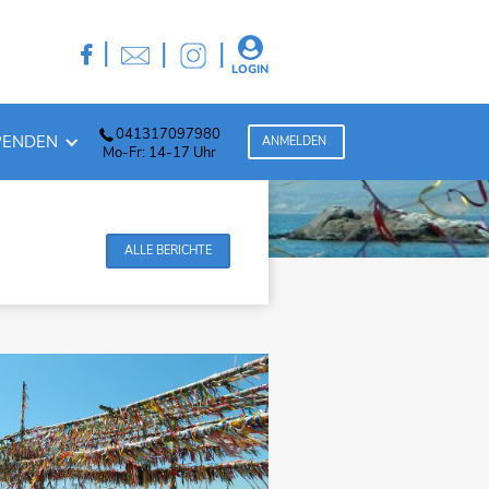

|
|
|

LOGIN
041317097980
PENDEN
ANMELDEN
Mo-Fr: 14-17 Uhr
ALLE BERICHTE