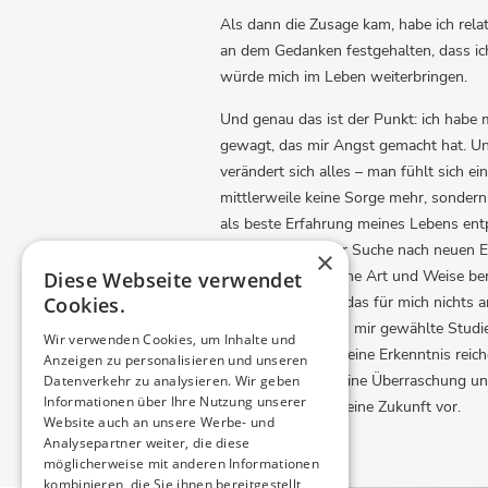
Als dann die Zusage kam, habe ich relat
an dem Gedanken festgehalten, dass ich 
würde mich im Leben weiterbringen.
Und genau das ist der Punkt: ich habe
gewagt, das mir Angst gemacht hat. U
verändert sich alles – man fühlt sich ei
mittlerweile keine Sorge mehr, sondern
als beste Erfahrung meines Lebens entp
bin ständig auf der Suche nach neuen 
×
Leben auf irgendeine Art und Weise be
Diese Webseite verwendet
Cookies.
bezogen bedeutet das für mich nichts an
gibt. Wenn der von mir gewählte Studi
Wir verwenden Cookies, um Inhalte und
bin ich einfach nur eine Erkenntnis reic
Anzeigen zu personalisieren und unseren
erlebe ich ja auch eine Überraschung un
Datenverkehr zu analysieren. Wir geben
Informationen über Ihre Nutzung unserer
So stelle ich mir meine Zukunft vor.
Website auch an unsere Werbe- und
Analysepartner weiter, die diese
möglicherweise mit anderen Informationen
kombinieren, die Sie ihnen bereitgestellt