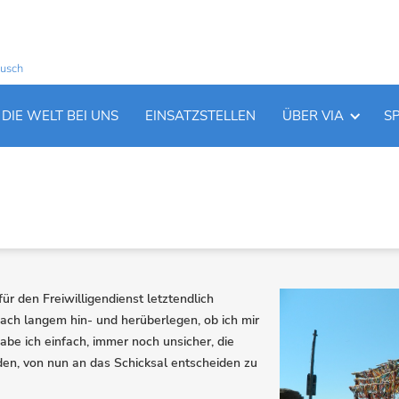
ausch
E
DIE WELT BEI UNS
EINSATZSTELLEN
ÜBER VIA
S
r den Freiwilligendienst letztendlich
ach langem hin- und herüberlegen, ob ich mir
habe ich einfach, immer noch unsicher, die
en, von nun an das Schicksal entscheiden zu