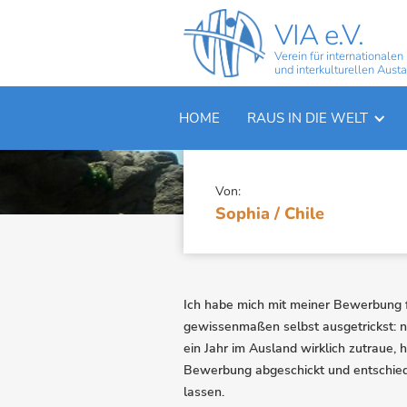
VIA e.V.
Verein für internationalen
und interkulturellen Aust
SOPHIA / CHIL
HOME
RAUS IN DIE WELT
Von:
Sophia / Chile
Ich habe mich mit meiner Bewerbung fü
gewissenmaßen selbst ausgetrickst: n
ein Jahr im Ausland wirklich zutraue, 
Bewerbung abgeschickt und entschied
lassen.