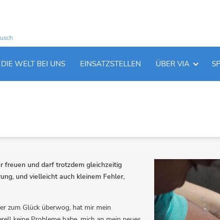
ausch
DIE WELT BEI UNS
EINSATZSTELLEN
ÜBER VIA
S
r freuen und darf trotzdem gleichzeitig
ng, und vielleicht auch kleinem Fehler,
ber zum Glück überwog, hat mir mein
erell keine Probleme habe, mich an mein neues