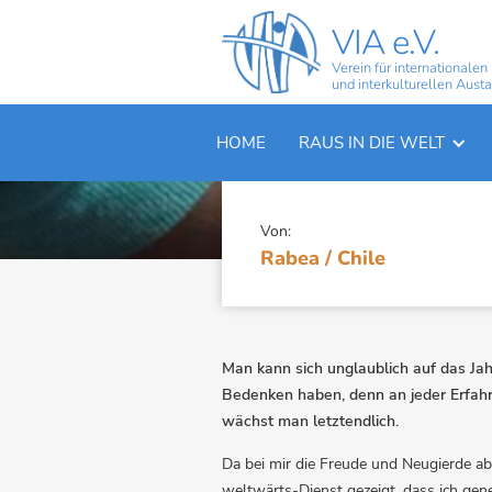
VIA e.V.
Verein für internationalen
und interkulturellen Aust
RABEA / CHILE
HOME
RAUS IN DIE WELT
Von:
Rabea / Chile
Man kann sich unglaublich auf das Jah
Bedenken haben, denn an jeder Erfahru
wächst man letztendlich.
Da bei mir die Freude und Neugierde a
weltwärts-Dienst gezeigt, dass ich gen