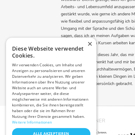
Arbeits- und Lebensumfeld anzupassen. 
gestärkt wurde, wie gerne ich andere M
wie flexibel und anpassungsfähig ich b
Umgang mit der Sprache und den Schül
sagen, dass ich an meinen Aufgaben w
×
unterschiedlichsten Kursen arbeiten ka
Diese Webseite verwendet
Cookies.
Dankbar bin ich für dieses Jahr, das m
Erinnerungen geschenkt hat und mir be
Wir verwenden Cookies, um Inhalte und
möchte. Geduld, Durchhaltevermögen, 
Anzeigen zu personalisieren und unseren
auch Freude an den kleinen Dingen im L
Datenverkehr zu analysieren. Wir geben
Informationen über Ihre Nutzung unserer
Freiwilligendienst persönlich gebracht.
Website auch an unsere Werbe- und
Analysepartner weiter, die diese
möglicherweise mit anderen Informationen
kombinieren, die Sie ihnen bereitgestellt
haben oder die sie im Rahmen Ihrer
Nutzung ihrer Dienste gesammelt haben.
UNSERE PARTNER
Weitere Informationen
ALLE AKZEPTIEREN