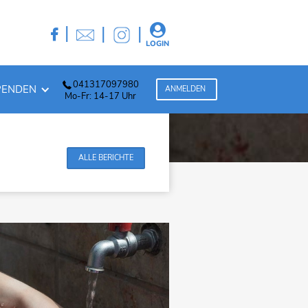

|
|
|

LOGIN
041317097980
PENDEN
ANMELDEN
Mo-Fr: 14-17 Uhr
ALLE BERICHTE