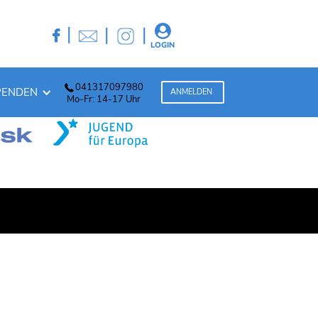

|
|
|

LOGIN
041317097980
PENDEN
ANMELDEN
Mo-Fr: 14-17 Uhr