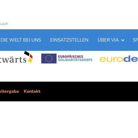
ausch
DIE WELT BEI UNS
EINSATZSTELLEN
ÜBER VIA
S
itergabe
Kontakt