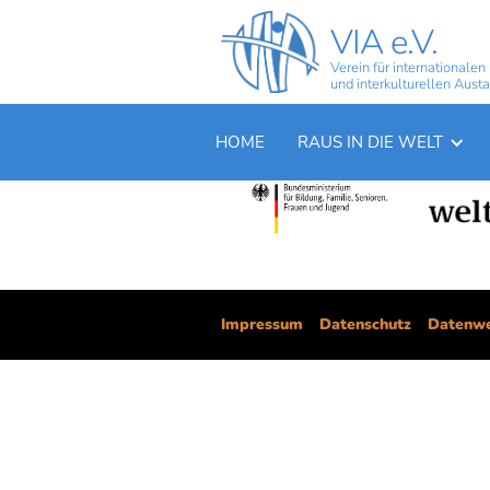
VIA e.V.
Verein für internationalen
und interkulturellen Aust
HOME
RAUS IN DIE WELT
UNSERE PARTNER
Impressum
Datenschutz
Datenwe