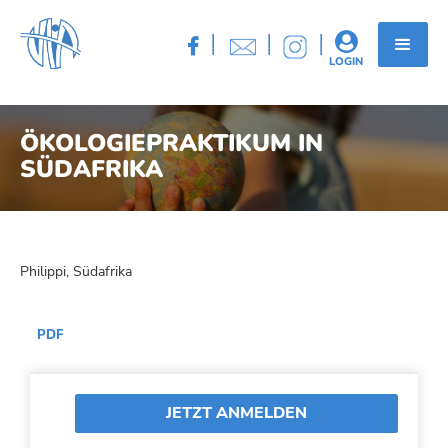
|
|
|


LOGIN
ÖKOLOGIEPRAKTIKUM IN
SÜDAFRIKA
Philippi, Südafrika
PDF
JETZT ANMELDEN