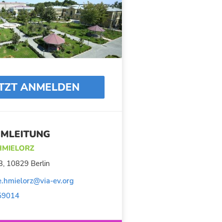
ETZT ANMELDEN
MLEITUNG
MIELORZ
3, 10829 Berlin
.hmielorz@via-ev.org
59014