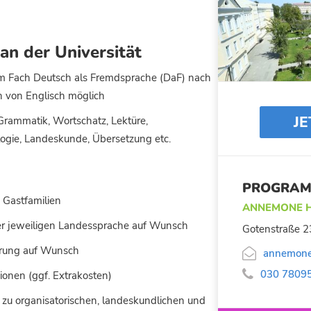
an der Universität
im Fach Deutsch als Fremdsprache (DaF) nach
n von Englisch möglich
J
Grammatik, Wortschatz, Lektüre,
ogie, Landeskunde, Übersetzung etc.
PROGRAM
 Gastfamilien
ANNEMONE H
der jeweiligen Landessprache auf Wunsch
Gotenstraße 2
erung auf Wunsch

annemone

030 7809
nen (ggf. Extrakosten)
 zu organisatorischen, landeskundlichen und