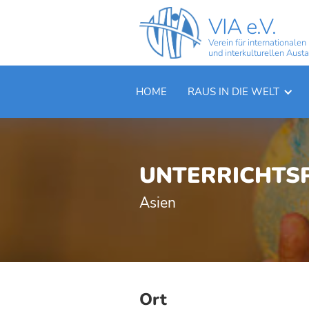
VIA e.V.
Verein für internationalen
und interkulturellen Aust
HOME
RAUS IN DIE WELT
UNTERRICHTSP
Asien
Ort