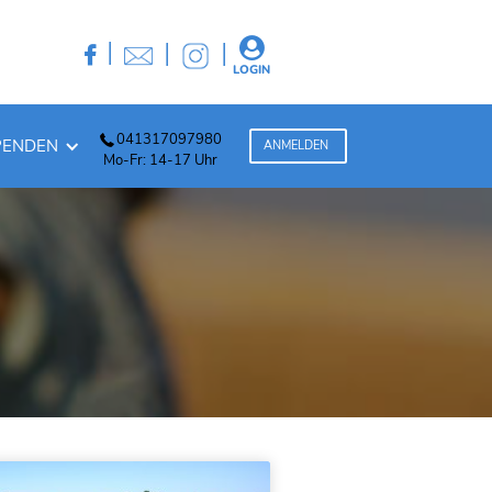
|
|
|


LOGIN
041317097980
PENDEN
ANMELDEN
Mo-Fr: 14-17 Uhr