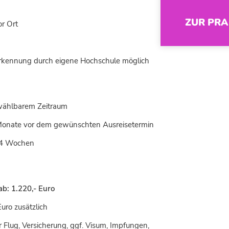
ZUR PRA
or Ort
rkennung durch eigene Hochschule möglich
i wählbarem Zeitraum
Monate vor dem gewünschten Ausreisetermin
 4 Wochen
ab:
1.220,- Euro
uro zusätzlich
r Flug, Versicherung, ggf. Visum, Impfungen,