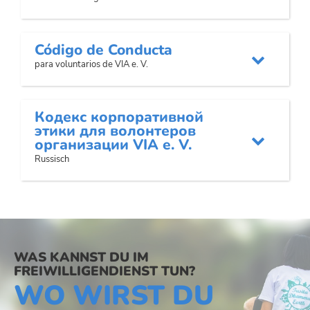
Código de Conducta

para voluntarios de VIA e. V.
Кодекс корпоративной
этики для волонтеров

организации VIA e. V.
Russisch
WAS KANNST DU IM
FREIWILLIGENDIENST TUN?
WO WIRST DU