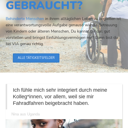
GEBRAUCHT?
Behinderte Menschen
in ihrem alltäglichen Leben zu begleiten ist
eine verantwortungsvolle Aufgabe genauso wie die Betreuung
von Kindern oder älteren Menschen, Du kannst Dir das gut
vorstellen und bringst Einfühlungsvermögen mit? Dann bist du
bei VIA genau richtig.
ALLE TÄTIGKEITSFELDER
Ich fühle mich sehr integriert durch meine
Kolleg*innen, vor allem, weil sie mir
Fahradfahren beigebracht haben.
Nina aus Uganda