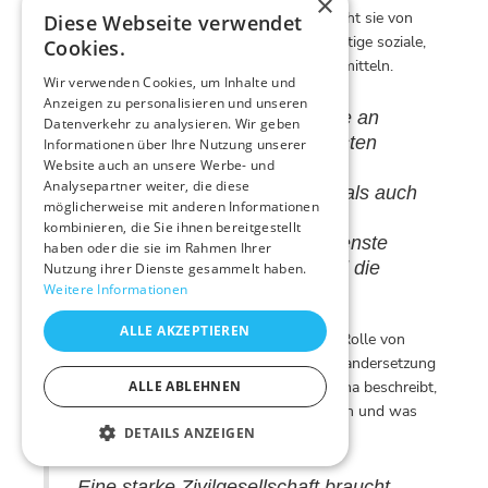
×
Schulabschluss mehr sind. Stattdessen spricht sie von
Diese Webseite verwendet
Bildungsdiensten, die jungen Menschen wichtige soziale,
Cookies.
persönliche und politische Kompetenzen vermitteln.
Wir verwenden Cookies, um Inhalte und
Anzeigen zu personalisieren und unseren
„Wir wissen, dass Teilnehmende an
Datenverkehr zu analysieren. Wir geben
internationalen Freiwilligendiensten
Informationen über Ihre Nutzung unserer
Website auch an unsere Werbe- und
danach resilienter, mobiler und
Analysepartner weiter, die diese
engagierter sind, sowohl sozial als auch
möglicherweise mit anderen Informationen
politisch. Wir können mit gutem
kombinieren, die Sie ihnen bereitgestellt
Gewissen sagen: Freiwilligendienste
haben oder die sie im Rahmen Ihrer
stärken die Zivilgesellschaft und die
Nutzung ihrer Dienste gesammelt haben.
Weitere Informationen
Demokratie.“
ALLE AKZEPTIEREN
Ein zentrales Anliegen ist ihr dabei auch die Rolle von
Unterschieden, Vielfalt und kritischer Auseinandersetzung
in einer demokratischen Gesellschaft. Christina beschreibt,
ALLE ABLEHNEN
was Freiwillige in ihrem Dienst lernen können und was
DETAILS ANZEIGEN
das für unsere Gesellschaft bedeutet:
„Eine starke Zivilgesellschaft braucht