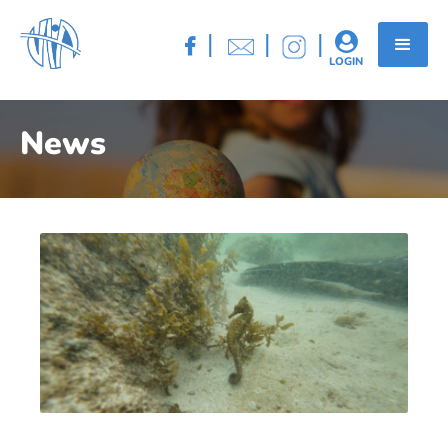
|
|
|


LOGIN
News