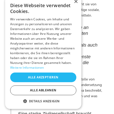
×
Schulabschluss mehr sind. Stattdessen spricht sie von
Diese Webseite verwendet
Bildungsdiensten, die jungen Menschen wichtige soziale,
Cookies.
persönliche und politische Kompetenzen vermitteln.
Wir verwenden Cookies, um Inhalte und
Anzeigen zu personalisieren und unseren
„Wir wissen, dass Teilnehmende an
Datenverkehr zu analysieren. Wir geben
internationalen Freiwilligendiensten
Informationen über Ihre Nutzung unserer
Website auch an unsere Werbe- und
danach resilienter, mobiler und
Analysepartner weiter, die diese
engagierter sind, sowohl sozial als auch
möglicherweise mit anderen Informationen
politisch. Wir können mit gutem
kombinieren, die Sie ihnen bereitgestellt
Gewissen sagen: Freiwilligendienste
haben oder die sie im Rahmen Ihrer
stärken die Zivilgesellschaft und die
Nutzung ihrer Dienste gesammelt haben.
Weitere Informationen
Demokratie.“
ALLE AKZEPTIEREN
Ein zentrales Anliegen ist ihr dabei auch die Rolle von
Unterschieden, Vielfalt und kritischer Auseinandersetzung
in einer demokratischen Gesellschaft. Christina beschreibt,
ALLE ABLEHNEN
was Freiwillige in ihrem Dienst lernen können und was
DETAILS ANZEIGEN
das für unsere Gesellschaft bedeutet:
„Eine starke Zivilgesellschaft braucht