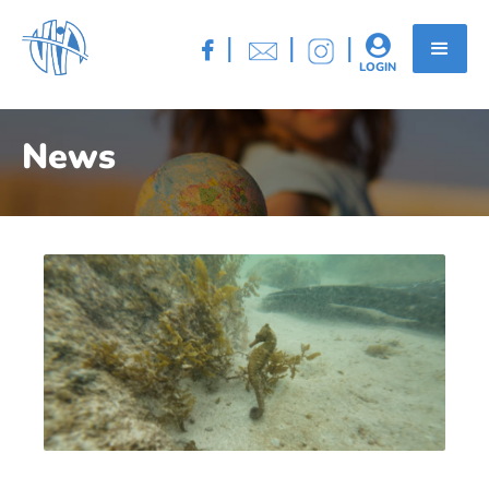
|
|
|


LOGIN
News