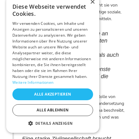
×
Schulabschluss mehr sind. Stattdessen spricht sie von
Diese Webseite verwendet
Bildungsdiensten, die jungen Menschen wichtige soziale,
Cookies.
persönliche und politische Kompetenzen vermitteln.
Wir verwenden Cookies, um Inhalte und
Anzeigen zu personalisieren und unseren
„Wir wissen, dass Teilnehmende an
Datenverkehr zu analysieren. Wir geben
internationalen Freiwilligendiensten
Informationen über Ihre Nutzung unserer
Website auch an unsere Werbe- und
danach resilienter, mobiler und
Analysepartner weiter, die diese
engagierter sind, sowohl sozial als auch
möglicherweise mit anderen Informationen
politisch. Wir können mit gutem
kombinieren, die Sie ihnen bereitgestellt
Gewissen sagen: Freiwilligendienste
haben oder die sie im Rahmen Ihrer
stärken die Zivilgesellschaft und die
Nutzung ihrer Dienste gesammelt haben.
Weitere Informationen
Demokratie.“
ALLE AKZEPTIEREN
Ein zentrales Anliegen ist ihr dabei auch die Rolle von
Unterschieden, Vielfalt und kritischer Auseinandersetzung
in einer demokratischen Gesellschaft. Christina beschreibt,
ALLE ABLEHNEN
was Freiwillige in ihrem Dienst lernen können und was
DETAILS ANZEIGEN
das für unsere Gesellschaft bedeutet:
„Eine starke Zivilgesellschaft braucht