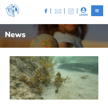
|
|
|


LOGIN
News