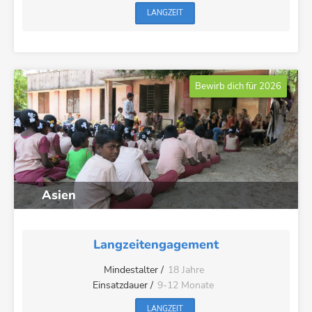
LANGZEIT
Bewirb dich für 2026
Asien
Langzeitengagement
Mindestalter /
18 Jahre
Einsatzdauer /
9-12 Monate
LANGZEIT